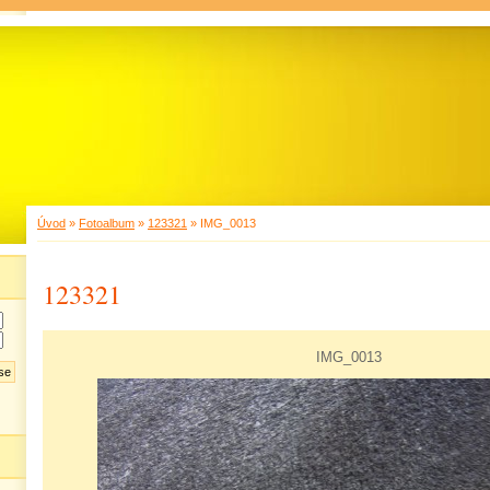
Úvod
»
Fotoalbum
»
123321
»
IMG_0013
123321
IMG_0013