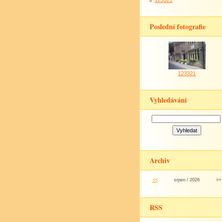
123321
Poslední fotografie
123321
Vyhledávání
Archiv
<<
srpen / 2026
>>
RSS