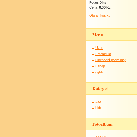
Počet: 0 ks
Cena:
0,00 Kč
Obsah košíku
Menu
Úvod
Fotoalbum
Obchodní podmínky
Eshop
gghh
Kategorie
aaa
bbb
Fotoalbum