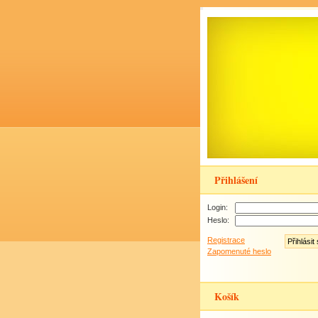
Přihlášení
Login:
Heslo:
Registrace
Zapomenuté heslo
Košík