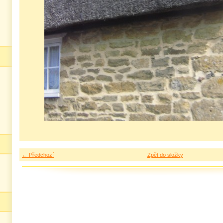
← Předchozí
Zpět do složky