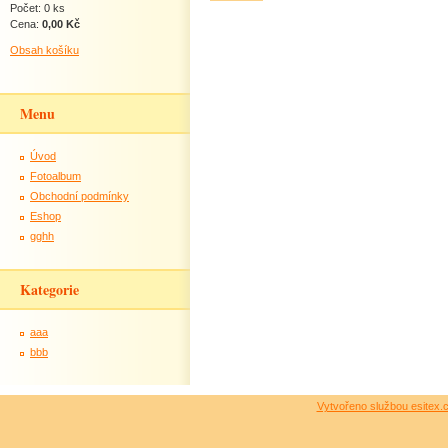
Počet: 0 ks
Cena:
0,00 Kč
Obsah košíku
Menu
Úvod
Fotoalbum
Obchodní podmínky
Eshop
gghh
Kategorie
aaa
bbb
Vytvořeno službou esitex.