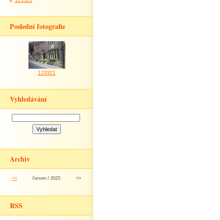
123321
Poslední fotografie
123321
Vyhledávání
Archiv
<<
červen / 2025
>>
RSS