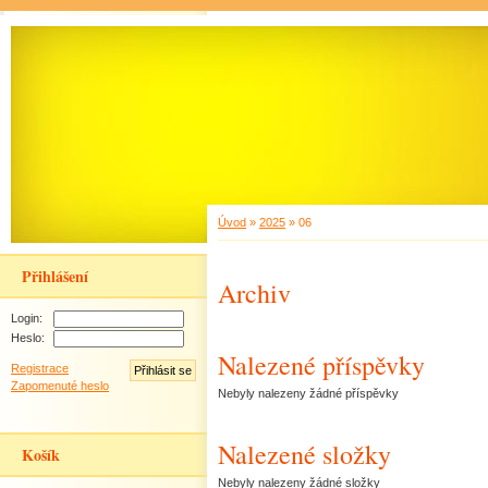
Úvod
»
2025
»
06
Přihlášení
Archiv
Login:
Heslo:
Nalezené příspěvky
Registrace
Zapomenuté heslo
Nebyly nalezeny žádné příspěvky
Nalezené složky
Košík
Nebyly nalezeny žádné složky