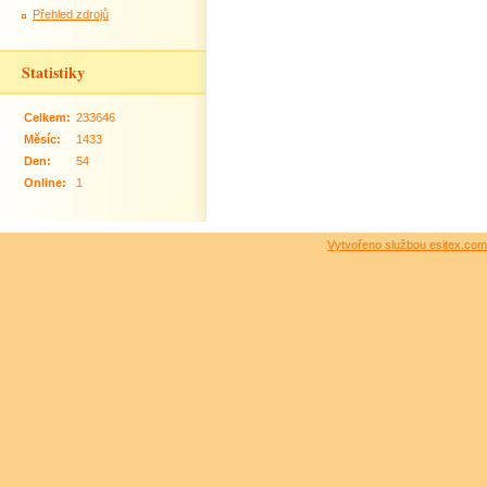
Přehled zdrojů
Statistiky
Celkem:
233646
Měsíc:
1433
Den:
54
Online:
1
Vytvořeno službou esitex.com